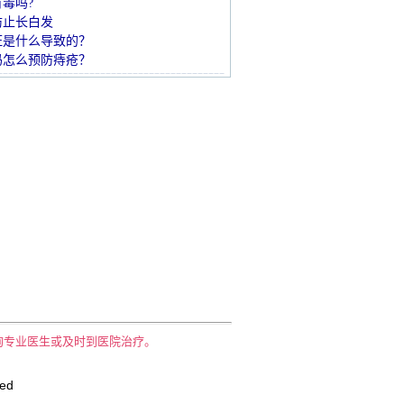
有毒吗?
防止长白发
旺是什么导致的？
妈怎么预防痔疮？
询专业医生或及时到医院治疗。
ved