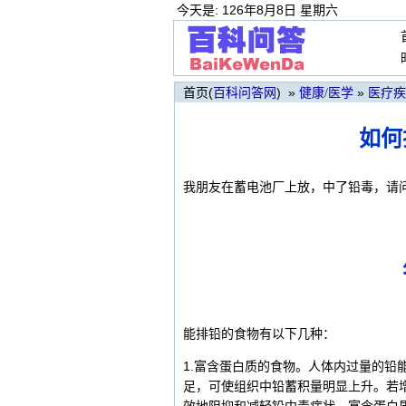
今天是: 126年8月8日 星期六
首页(
) »
»
百科问答网
健康/医学
医疗疾
如何
我朋友在蓄电池厂上放，中了铅毒，请
能排铅的食物有以下几种：
1.富含蛋白质的食物。人体内过量的铅
足，可使组织中铅蓄积量明显上升。若