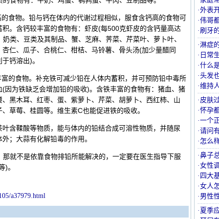
质的食物有：牛奶、鸡蛋、鹌鹑蛋、牛肉、豆制品等。
·外表
钙高的食物。铅与钙在体内的代谢过程相似，服食含钙高的食物可
·伟哥
蓄积。含钙较丰富的食物有：虾皮(每500克虾皮的含钙量高达
·刷牙
克)、奶类、豆类及其制品、蟹、芝麻、荠菜、芹菜叶、萝卜叶、
·淋症
、杏仁、瓜子、合桃仁、柑桔、马铃薯、骨头汤(加少量醋同
·日常
利于钙溶出)。
·什么
·头发
铁丰富的食物。补充铁可减少铅在人体内蓄积，并可预防铅中毒所
·维持
血(因为铁缺乏会增加铅的吸收)。含铁丰富的食物有：猪血、猪
腰、黑木耳、红枣、蛋、紫萝卜、芹菜、胡萝卜、西红柿、山
·皮肤
子、草莓、桂圆等。维生素C也能促进铁的吸收。
·怀孕
·一个
茶叶含鞣酸等物质，能与体内的铅结合成可溶性物质，并随尿
·请问
体外；大蒜有化解铅毒的作用。
·怎么
·鼻子
，那就不是依靠食物排铅所能解决的，一定要在医生指导下服
·女性
等)。
·四大
·女人
105/a37979.html
·男性
·夏季