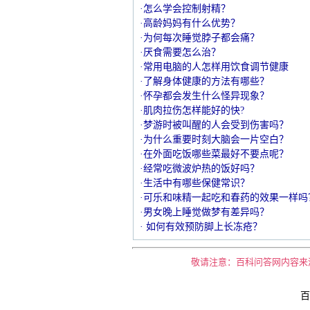
·怎么学会控制射精？
·高龄妈妈有什么优势？
·为何每次睡觉脖子都会痛？
·厌食需要怎么治？
·常用电脑的人怎样用饮食调节健康
·了解身体健康的方法有哪些？
·怀孕都会发生什么怪异现象？
·肌肉拉伤怎样能好的快?
·梦游时被叫醒的人会受到伤害吗？
·为什么重要时刻大脑会一片空白？
·在外面吃饭哪些菜最好不要点呢？
·经常吃微波炉热的饭好吗？
·生活中有哪些保健常识？
·可乐和味精一起吃和春药的效果一样吗
·男女晚上睡觉做梦有差异吗？
· 如何有效预防脚上长冻疮？
敬请注意：百科问答网内容来
百