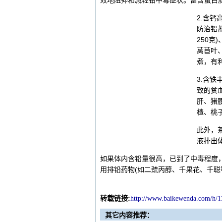
效地阻抑和减轻铅中毒症状。富含蛋白
2.含
防治铅
250
莴苣叶
煮，有
3.含
致的贫
肝、猪
楂、桃
此外，
液排出
如果体内含铅量很高，已到了中毒程度
用排铅药物(如二巯丙醇、千果花、千聪
转载链接:
http://
www.ba
ikewenda.com/h/1
其它内容推荐：