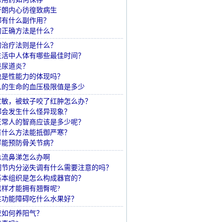
开朗内心彷徨致病生
都有什么副作用？
的正确方法是什么？
的治疗法则是什么？
生活中人体有哪些最佳时间？
是尿道炎？
也是性能力的体现吗？
人的生命的血压极限值是多少
过敏，被蚊子咬了红肿怎么办？
都会发生什么怪异现象？
正常人的智商应该是多少呢？
有什么方法能抵御严寒？
样能预防骨关节病？
总流鼻涕怎么办啊
调节内分泌失调有什么需要注意的吗？
基本组织是怎么构成器官的？
怎样才能拥有翘臀呢?
性功能障碍吃什么水果好？
应如何养阳气？