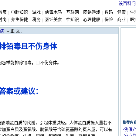
设百科问
首页
电脑知识
游戏
病毒木马
互联网
网络游戏
数码
健康
生
|
|
|
|
|
|
|
|
时尚
养生保健
税务
烹饪美食
性知识
心理健康
保险
商业
医
|
|
|
|
|
|
|
|
» 正 文：
病
排铅毒且不伤身体
问怎样能排除铅毒，且不伤身体。
答案或建议：
能影响蛋白质的代谢，引起体重减轻。人体蛋白质摄入量若不
推荐内
增加蛋白质及蛋氨酸、胱氨酸等含硫氨基酸的摄入量，可以有
·例假
·家庭