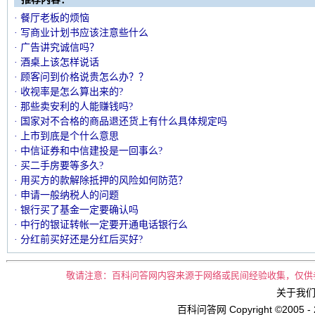
· 餐厅老板的烦恼
· 写商业计划书应该注意些什么
· 广告讲究诚信吗？
· 酒桌上该怎样说话
· 顾客问到价格说贵怎么办？？
· 收视率是怎么算出来的?
· 那些卖安利的人能赚钱吗?
· 国家对不合格的商品退还货上有什么具体规定吗
· 上市到底是个什么意思
· 中信证券和中信建投是一回事么?
· 买二手房要等多久?
· 用买方的款解除抵押的风险如何防范？
· 申请一般纳税人的问题
· 银行买了基金一定要确认吗
· 中行的银证转帐一定要开通电话银行么
· 分红前买好还是分红后买好?
敬请注意：百科问答网内容来源于网络或民间经验收集，仅供
关于我们 
百科问答网 Copyright ©2005 - 