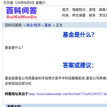
今天是: 126年8月8日 星期六
首页
电脑知识
游戏
病毒
|
|
|
时尚
养生保健
税务
烹饪
|
|
|
百科问答网 »
»
» 正文
商业/经济
基金
基金是什么？
基金是什么？
答案或建议：
基金是基金公司用基金的手段把大家手中的钱募集起来,基金公司再拿
出有收益后就分红.
转载地址来自于:
http://www.baikewen
da.co
m/biz/fund/7/5/a162185327.h
推荐内容：