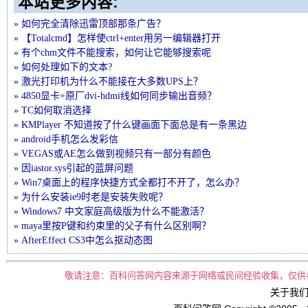
本站更多内容:
» 如何完全清除迅雷顶部那条广告？
» 【Totalcmd】怎样使ctrl+enter用另一编辑器打开
» 有个chm文件不能搜索，如何让它能够搜索呢
» 如何处理如下的文本?
» 激光打印机为什么不能接在大多数UPS上？
» 4850显卡+原厂dvi-hdmi线如何同步输出音频？
» TC如何取消选择
» KMPlayer 不知道按了什么键画面下面总是有一条黑边
» android手机怎么发彩信
» VEGAS或AE怎么做到视频只有一部分有颜色
» 因iastor.sys引起的蓝屏问题
» Win7桌面上的程序快捷方式全都打不开了，怎么办？
» 为什么安装ie9时老是安装失败呢？
» Windows7 中文家庭高级版为什么不能激活？
» maya里按P键和约束里的父子有什么区别啊？
» AfterEffect CS3中怎么抠动态图
敬请注意：百科问答网内容来源于网络或民间经验收集，仅供
关于我们 