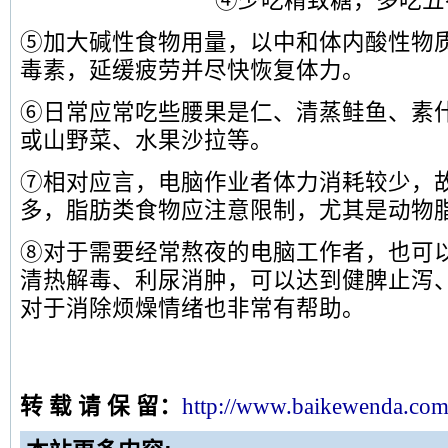
④少吃精致糖，多吃五
⑤加大碱性食物用量，以中和体内酸性物
毒素，延缓疲劳并尽快恢复体力。
⑥日常应常吃些腰果是仁、清蒸鲑鱼、素
或山野菜、水果沙拉等。
⑦相对应言，电脑作业者体力消耗较少，
多，脂肪类食物应注意限制，尤其是动物
⑧对于需要经常熬夜的电脑工作者，也可
清热解毒、利尿消肿，可以达到健脾止泻
对于消除烦燥情绪也非常有帮助。
转 载 请 保 留：
http://www.b
aikewenda.com