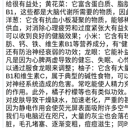
给很有益处；黄花菜：它富含蛋白质、脂
B1，这些都是大脑代谢所需要的物质，因此
洋葱：它含有抗血小板凝聚的物质，能够
供血，对消除心理疲劳和过度紧张大有益
可以收到良好的健脑效果；小米：它含有
肪、钙、铁、维生素B1等营养成分，有“健
还有防治神经衰弱的功效；龙眼：它能补
凡是因为心脾两虚导致的健忘、失眠、心
以通过服食龙眼来调整；柚子：它含有大
B1和维生素C，属于典型的碱性食物，可
对神经系统造成的危害。常吃能使人精力
的作用。此外，橘子柠檬等也有类似功效
对皮肤导致干燥缺水，加速老化，严重的
因为静电作用会使荧光屏表面吸附许多空
我们与电脑近在咫尺，大量的灰尘也会落
脏，毛孔堵塞、逐渐变粗，痘痘滋生；同