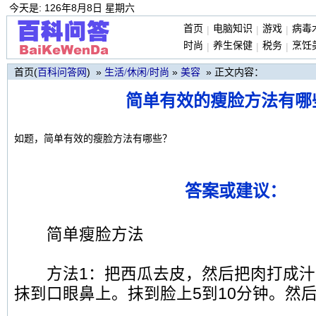
今天是: 126年8月8日 星期六
首页
电脑知识
游戏
病毒
|
|
|
时尚
养生保健
税务
烹饪
|
|
|
首页(
) »
»
» 正文内容：
百科问答网
生活/休闲/时尚
美容
简单有效的瘦脸方法有哪
如题，简单有效的瘦脸方法有哪些？
答案或建议：
简单瘦脸方法
方法1：把西瓜去皮，然后把肉打成汁
抹到口眼鼻上。抹到脸上5到10分钟。然