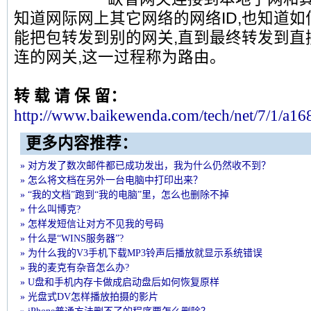
知道网际网上其它网络的网络ID,也知道如
能把包转发到别的网关,直到最终转发到直
连的网关,这一过程称为路由。
转 载 请 保 留：
http://www.
baikew
enda.com/tech/net/7/1/a1
更多内容推荐：
» 对方发了数次邮件都已成功发出，我为什么仍然收不到？
» 怎么将文档在另外一台电脑中打印出来？
» “我的文档”跑到“我的电脑”里，怎么也删除不掉
» 什么叫博克?
» 怎样发短信让对方不见我的号码
» 什么是“WINS服务器”?
» 为什么我的V3手机下载MP3铃声后播放就显示系统错误
» 我的麦克有杂音怎么办?
» U盘和手机内存卡做成启动盘后如何恢复原样
» 光盘式DV怎样播放拍摄的影片