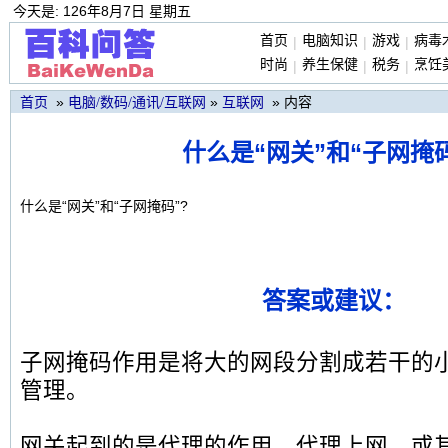
今天是: 126年8月7日 星期五
首页
电脑知识
游戏
病毒
|
|
|
时尚
养生保健
税务
烹饪
|
|
|
»
»
» 内容
首页
电脑/数码/通讯/互联网
互联网
什么是“网关”和“子网掩码
什么是“网关”和“子网掩码”?
答案或建议：
子网掩码作用是将大的网段分割成若干的
管理。
网关起到的是代理的作用，代理上网，或